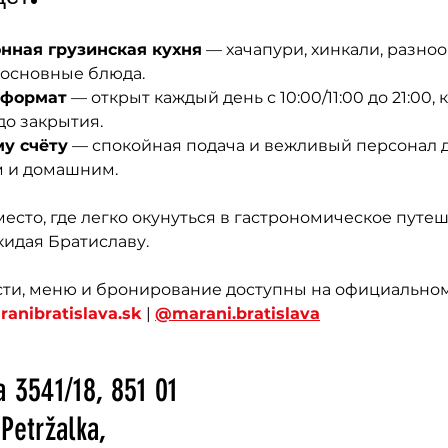
нная грузинская кухня
 — хачапури, хинкали, разно
 основные блюда.
 формат
 — открыт каждый день с 10:00/11:00 до 21:00, 
до закрытия.
у счёту
 — спокойная подача и вежливый персонал д
 и домашним.
место, где легко окунуться в гастрономическое путеш
кидая Братиславу.
ти, меню и бронирование доступны на официальном 
ranibratislava.sk
 | 
@marani.bratislava
a 3541/18, 851 01
-Petržalka,