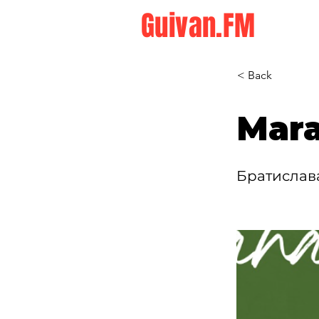
Guivan.FM
< Back
Mara
Братислав