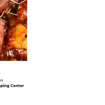
а 
ping Center 