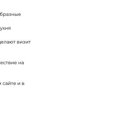
образные 
кухня 
елают визит 
ествие на 
сайте и в 