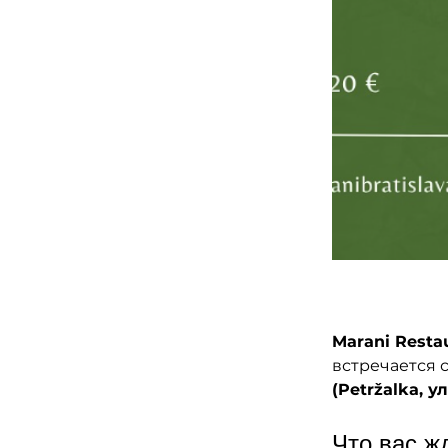
Marani Resta
встречается 
(Petržalka, ул
Что вас ж