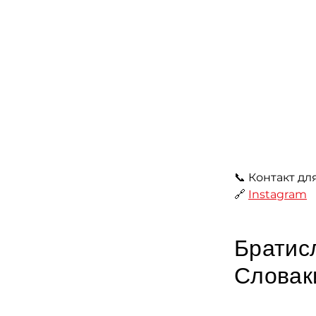
📞 Контакт дл
🔗 
Instagram
Братис
Словак