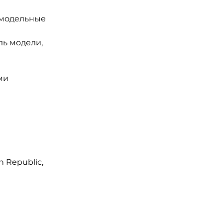
 модельные 
ь модели, 
ми
 Republic, 