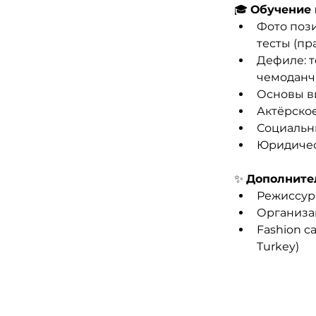
🎓 
Обучение 
Фото пози
тесты (пр
Дефиле: т
чемоданч
Основы в
Актёрское
Социальн
Юридичес
✨ 
Дополните
Режиссур
Организа
Fashion c
Turkey)