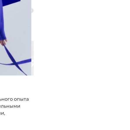
ьного опыта 
ельными 
и, 