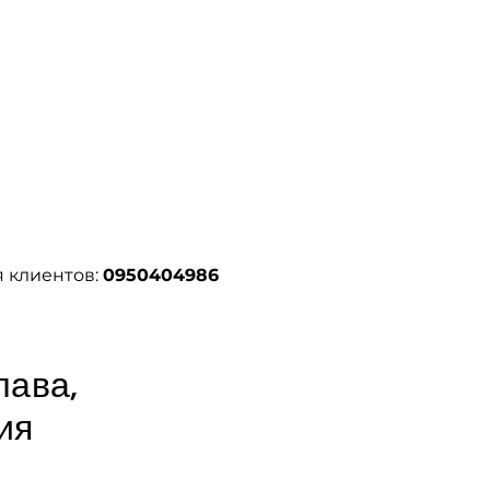
я клиентов: 
0950404986
лава,
ия