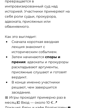
превращается в 
импровизированный суд над 
историей. Участники примеряют на 
себя роли судьи, прокурора, 
адвоката, присяжных или 
обвиняемого.
Как это выглядит:
Сначала короткая вводная 
лекция знакомит с 
историческим событием.
Затем начинаются 
споры и 
прения
: адвокаты и прокуроры 
раскладывают аргументы, 
присяжные слушают и готовят 
вердикт.
В конце именно участники 
решают, чем завершится 
заседание.
📅 Игры проходят примерно раз в 
месяц.💶 Вход — около 10 €.📍 
Локация: бары и кафе Братиславы.👥 