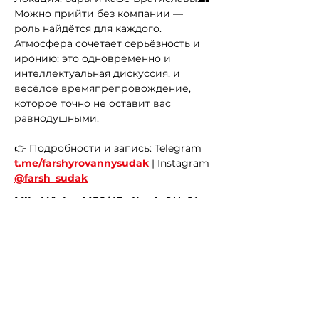
Можно прийти без компании — 
роль найдётся для каждого.
Атмосфера сочетает серьёзность и 
иронию: это одновременно и 
интеллектуальная дискуссия, и 
весёлое времяпрепровождение, 
которое точно не оставит вас 
равнодушными.
👉 Подробности и запись: Telegram 
t.me/farshyrovannysudak
 | Instagram 
@farsh_sudak
Mikulášska 6652/1B, Hrad, 811 01
Bratislava-Staré Mesto,
Словакия
Previous
Next